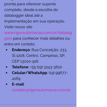
pronta para oferecer suporte 
completo, desde a escolha do 
datalogger ideal até a 
implementação em sua operação. 
Visite nosso site 
www.rigorautomacao.com.br/datalog
gers
 para conhecer mais detalhes ou 
entre em contato:
Endereço
: Rua Conceição, 233, 
Sl 1208, Centro, Campinas, SP, 
CEP 13010-916
Telefone
: +55 (19) 3243-3610
Celular/WhatsApp
: (19) 99677-
4169
E-mail
: 
contato@rigorautomacao.com.br