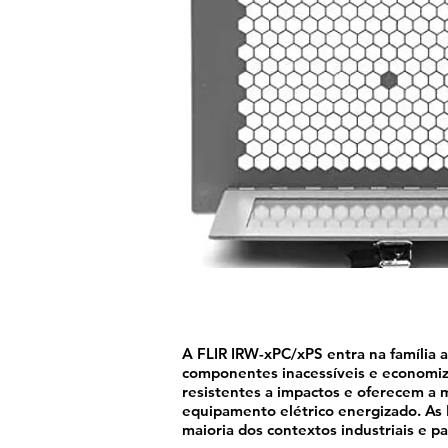
A FLIR IRW-xPC/xPS entra na família at
componentes inacessíveis e economiza
resistentes a impactos e oferecem a m
equipamento elétrico energizado. As 
maioria dos contextos industriais e pa