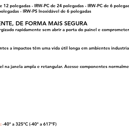
 polegadas - IRW-PC de 24 polegadas - IRW-PC de 6 polegada
polegadas - IRW-PS Inoxidável de 6 polegadas
ENTE, DE FORMA MAIS SEGURA
rgizado rapidamente sem abrir a porta do painel e compromete
ntes a impactos têm uma vida útil longa em ambientes industriai
l na janela ampla e retangular. Acesse componentes normalme
:
-40° a 325°C (-40° a 617°F)