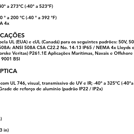
0° a 273°C (-40° a 523°F)
0 ° a 200 °C (-40 ° a 392 °F)
A 4x
ICAÇÕES
pela UL (EUA) e cUL (Canadá) para os seguintes padrões: 50V, 50
, 508A: ANSI 508A CSA C22.2 No. 14-13 IP65 / NEMA 4x Lloyds
rske Veritas) P261.1E Aplicações Marítimas, Navais e Offshore 
O 9001 BSI
PTICA
om UL 746, visual, transmissivo de UV e IR; -40° a 325°C (-40°a
rade de reforço de alumínio (padrão IP22 / IP2x)
)
3 in)