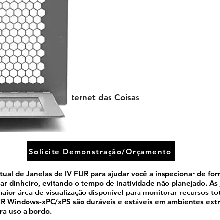
I.O.T Internet das Coisas
Solicite Demonstração/Orçamento
ual de Janelas de IV FLIR para ajudar você a inspecionar de form
r dinheiro, evitando o tempo de inatividade não planejado. As 
aior área de visualização disponível para monitorar recursos to
IR Windows-xPC/xPS são duráveis e estáveis em ambientes extr
ra uso a bordo.