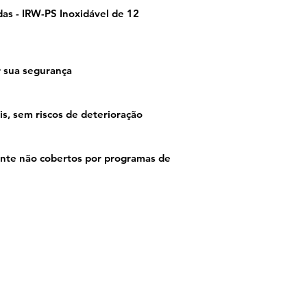
s - IRW-PS Inoxidável de 12
r sua segurança
s, sem riscos de deterioração
nte não cobertos por programas de