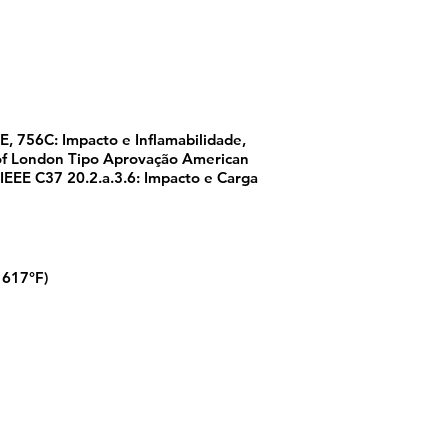
E, 756C: Impacto e Inflamabilidade,
 of London Tipo Aprovação American
IEEE C37 20.2.a.3.6: Impacto e Carga
 617°F)