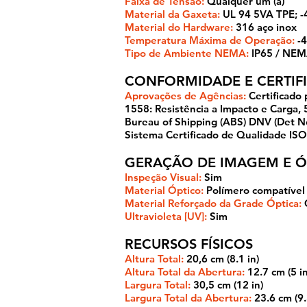
Faixa de Tensão:
Qualquer um (a)
Material da Gaxeta:
UL 94 5VA TPE; -4
Material do Hardware:
316 aço inox
Temperatura Máxima de Operação:
-4
Tipo de Ambiente NEMA:
IP65 / NEM
CONFORMIDADE E CERTIF
Aprovações de Agências:
Certificado 
1558: Resistência a Impacto e Carga
Bureau of Shipping (ABS) DNV (Det No
Sistema Certificado de Qualidade IS
GERAÇÃO DE IMAGEM E Ó
Inspeção Visual:
Sim
Material Óptico:
Polímero compatível c
Material Reforçado da Grade Óptica:
G
Ultravioleta [UV]:
Sim
RECURSOS FÍSICOS
Altura Total:
20,6 cm (8.1 in)
Altura Total da Abertura:
12.7 cm (5 in
Largura Total:
30,5 cm (12 in)
Largura Total da Abertura:
23.6 cm (9.