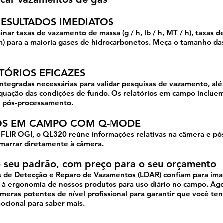
ESULTADOS IMEDIATOS
r taxas de vazamento de massa (g / h, lb / h, MT / h), taxas de
 para a maioria gases de hidrocarbonetos. Meça o tamanho das 
TÓRIOS EFICAZES
ntegradas necessárias para validar pesquisas de vazamento, a
quação das condições de fundo. Os relatórios em campo inclue
 e pós-processamento.
DOS EM CAMPO COM Q-MODE
IR OGI, o QL320 reúne informações relativas na câmera e pós
amarrar diretamente à câmera.
 seu padrão, com preço para o seu orçamento
s de Detecção e Reparo de Vazamentos (LDAR) confiam para imag
 e à ergonomia de nossos produtos para uso diário no campo. Ag
eras potentes de nível profissional para garantir que você ten
ocional para saber mais.