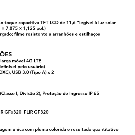
ao toque capacitiva TFT LCD de 11,6 "legível à luz solar
× 7,875 × 1,125 pol.)
orçado; filme resistente a arranhões e estilhaços
ÕES
 larga móvel 4G LTE
definível pelo usuário)
DXC), USB 3.0 (Tipo A) x 2
Classe I, Divisão 2), Proteção de Ingresso IP 65
IR GFx320, FLIR GF320
)
agem única com pluma colorida e resultado quantitativo