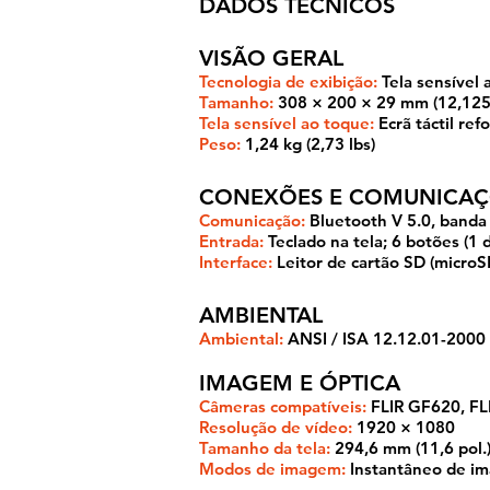
DADOS TÉCNICOS
VISÃO GERAL
Tecnologia de exibição:
Tela sensível 
Tamanho:
308 × 200 × 29 mm (12,125 
Tela sensível ao toque:
Ecrã táctil ref
Peso:
1,24 kg (2,73 lbs)
CONEXÕES E COMUNICAÇ
Comunicação:
Bluetooth V 5.0, banda
Entrada:
Teclado na tela; 6 botões (1 
Interface:
Leitor de cartão SD (microS
AMBIENTAL
Ambiental:
ANSI / ISA 12.12.01-2000 (
IMAGEM E ÓPTICA
Câmeras compatíveis:
FLIR GF620, FL
Resolução de vídeo:
1920 × 1080
Tamanho da tela:
294,6 mm (11,6 pol.
Modos de imagem:
Instantâneo de im