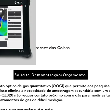
I.O.T Internet das Coisas
Solicite Demonstração/Orçamento
 óptico de gás quantitativo (QOGI) que permite aos pesquisa
Isso elimina a necessidade de amostragem secundária com um a
o QL320 não requer contato próximo com o gás para medir as ta
vazamentos de gás de difícil medição.
icar vazamentos de gás