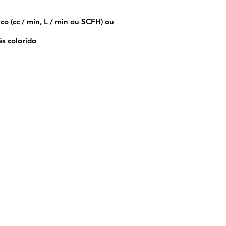
co (cc / min, L / min ou SCFH) ou
s colorido