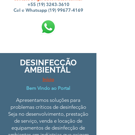
+55 (19) 3243-3610
Cel e Whatsapp (19) 99677-4169
DESINFECÇÃO
AMBIENTAL
Início
Bem Vindo ao Portal
Apresentamos soluções para
problemas críticos de desinfecção
Seja no desenvolvimento, prestação
de serviço, venda e locação de
equipamentos de desinfecção de
ambientes em indústrias que exigem