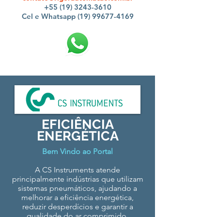
+55 (19) 3243-3610
Cel e Whatsapp (19) 99677-4169
EFICIÊNCIA
ENERGÉTICA
Bem Vindo ao Portal
A CS Instruments atende
principalmente indústrias que utilizam
sistemas pneumáticos, ajudando a
melhorar a eficiência energética,
reduzir desperdícios e garantir a
qualidade do ar comprimido,