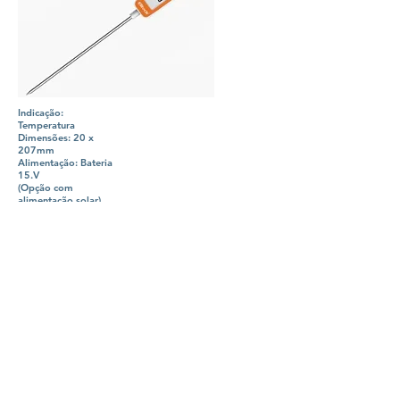
Indicação:
Temperatura
Dimensões: 20 x
207mm
Alimentação: Bateria
15.V
(Opção com
alimentação solar)
Faixa de medição:
-50°C a 300°C
Instalação: Portátil e
de penetração
WT-2