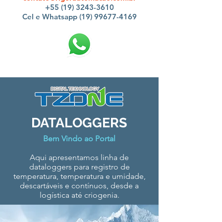
+55 (19) 3243-3610
Cel e Whatsapp (19) 99677-4169
DATALOGGERS
Bem Vindo ao Portal
Aqui apresentamos linha de
dataloggers para registro de
temperatura, temperatura e umidade,
descartáveis e contínuos, desde a
logística até criogenia.