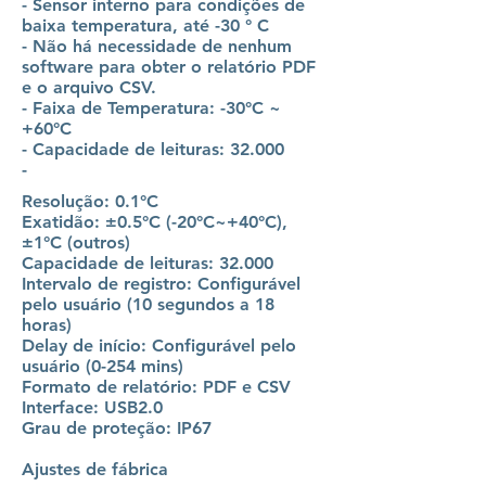
- Sensor interno para condições de
baixa temperatura, até -30 ° C
- Não há necessidade de nenhum
software para obter o relatório PDF
e o arquivo CSV.
- Faixa de Temperatura: -30°C ~
+60°C
- Capacidade de leituras: 32.000
-
Resolução: 0.1°C
Exatidão: ±0.5°C (-20°C~+40°C),
±1°C (outros
)
Capacidade de leituras: 32.000
Intervalo de registro: Configurável
pelo usuário (10 segundos a 18
horas)
Delay de início: Configurável pelo
usuário (0-254 mins)
Formato de relatório: PDF e CSV
Interface: USB2.0
Grau de proteção: IP67
Ajustes de fábrica