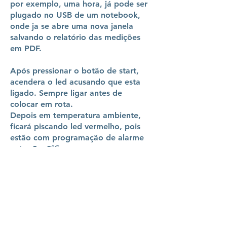
por exemplo, uma hora, já pode ser
plugado no USB de um notebook,
onde ja se abre uma nova janela
salvando o relatório das medições
em PDF.
Após pressionar o botão de start,
acendera o led acusando que esta
ligado. Sempre ligar antes de
colocar em rota.
Depois em temperatura ambiente,
ficará piscando led vermelho, pois
estão com programação de alarme
entre 2 a 8℃
Após iniciado, leva 30min para iniciar
as medições. Este tempo é utilizado
para que o logger se estabilize a
temperatura do ambiente onde será
inserido, uma caixa térmica por
exemplo.