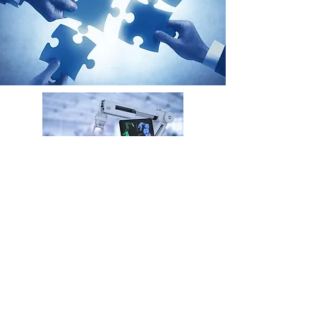
Integração e Retrofitting para Automação
de Processos e Manufatura Executamos
trabalhos de integração de tecnologias
para viabilizar necessidades de
monitoração e controle de processos e
equipamentos industriais.
Reformamos, modernizamos e
conectamos (Networking) seus processos
e equipamentos (Retrofitting Digital) .