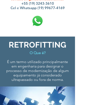
+55 (19) 3243-3610
Cel e Whatsapp (19) 99677-4169
RETROFITTING
O Que é?
É um termo utilizado principalmente
em engenharia para designar o
processo de modernização de algum
equipamento já considerado
ultrapassado ou fora de norma.