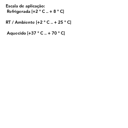
Escala de aplicação:
Refrigerada [+2 ° C .. + 8 ° C]
RT / Ambiente [+2 ° C .. + 25 ° C]
Aquecido [+37 ° C .. + 70 ° C]
Faixa de medição:
-20 ° C .. + 70 ° C
Exatidão:
± 0.3 ° C [-10 ° C ... + 25.0 ° C]
Alarme;
No display
Código:
800003
Conectividade:
USB
Número de canais: 1