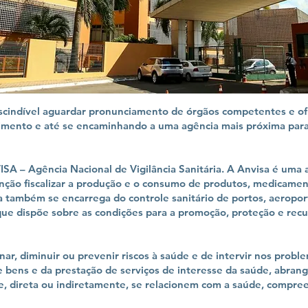
scindível aguardar pronunciamento de órgãos competentes e ofi
imento e até se encaminhando a uma agência mais próxima para t
ISA – Agência Nacional de Vigilância Sanitária. A Anvisa é uma 
ção fiscalizar a produção e o consumo de produtos, medicament
la também se encarrega do controle sanitário de portos, aeroport
que dispõe sobre as condições para a promoção, proteção e recu
ar, diminuir ou prevenir riscos à saúde e de intervir nos probl
e bens e da prestação de serviços de interesse da saúde, abran
e, direta ou indiretamente, se relacionem com a saúde, compree