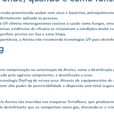
rcado prometendo acabar com vírus e bactérias, principalmente 
iretamente aplicada às pessoas.
z UV elimina microrganismos nocivos à saúde como fungos, vírus
 únicas evidências de eficácia se relacionam a condições muito e
perfície precisa ser lisa e estar limpa.
mportância, a Anvisa não recomenda tecnologias UV para desinf
g
sem comprovação ou autorização da Anvisa, como a desinfecção p
ado pela agência competente, a desinfecção a seco.
 tecnologia DryFog de névoa seca. Através de equipamentos de 
om alto poder de penetrabilidade e dispersão com total segur
pela Anvisa são inseridas nas máquinas TerraNova, que produze
do desinfetante que se comportam como gás, chocando-se e reto