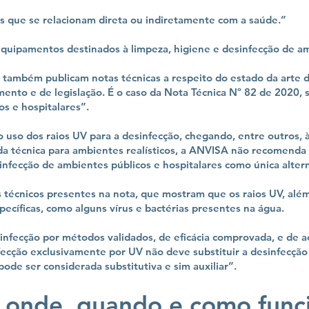
ços que se relacionam direta ou indiretamente com a saúde.”
equipamentos destinados à limpeza, higiene e desinfecção de am
a também publicam notas técnicas a respeito do estado da arte 
nto e de legislação. É o caso da Nota Técnica Nº 82 de 2020, s
os e hospitalares”.
o uso dos raios UV para a desinfecção, chegando, entre outros, 
 da técnica para ambientes realísticos, a ANVISA não recomend
nfecção de ambientes públicos e hospitalares como única altern
 técnicos presentes na nota, que mostram que os raios UV, além 
pecíficas, como alguns vírus e bactérias presentes na água.
infecção por métodos validados, de eficácia comprovada, e de ac
fecção exclusivamente por UV não deve substituir a desinfecção
ode ser considerada substitutiva e sim auxiliar”.
 onde, quando e como func