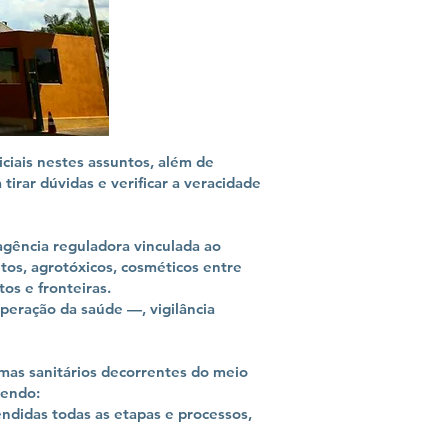
ciais nestes assuntos, além de
irar dúvidas e verificar a veracidade
agência reguladora vinculada ao
os, agrotóxicos, cosméticos entre
os e fronteiras.
peração da saúde —, vigilância
emas sanitários decorrentes do meio
gendo:
ndidas todas as etapas e processos,